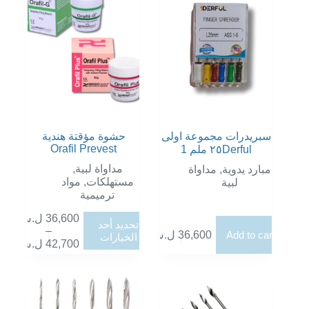
سبريدرات مجموعة اولى
حشوة مؤقتة هندية
Orafil Prevest
٢٥ ملم 1Derful
مداواة لبية
,
مبارد يدوية
,
مداواة
مستهلكات
,
مواد
لبية
ترميمية
36,600
ل.س
هناك
تحديد أحد
–
العديد
Add to cart
36,600
ل.س
الخيارات
نطاق
42,700
ل.س
من
السعر:
الأشكال
من
المختلفة
لهذا
خلال
المنتج.