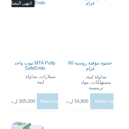
انتهى البضاع
خلال
المنتج.
يمكن
اختيار
الخيارات
على
صفحة
المنتج
حشوة مؤقتة روسية 60
تيوب واحد MTA Putty
SafeEndo
غرام
سيلارات
,
مداواة
مداواة لبية
,
لبية
مستهلكات
,
مواد
ترميمية
Add to cart
54,900
ل.س
Read more
305,000
ل.س