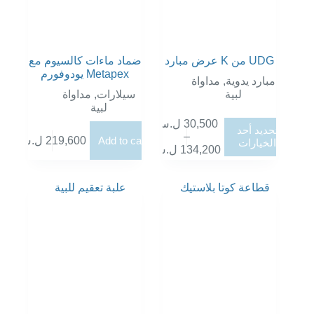
عرض مبارد K من UDG
ضماد ماءات كالسيوم مع
يودوفورم Metapex
مبارد يدوية
,
مداواة
لبية
سيلارات
,
مداواة
لبية
30,500
ل.س
هناك
تحديد أحد
–
العديد
Add to cart
219,600
ل.س
الخيارات
نطاق
134,200
ل.س
من
السعر:
الأشكال
من
المختلفة
لهذا
خلال
المنتج.
يمكن
اختيار
الخيارات
على
صفحة
المنتج