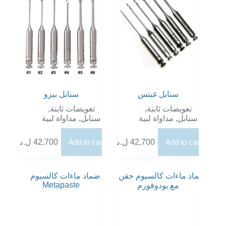
يمكن
اختيار
الخيارات
على
صفحة
المنتج
سنابل غيتس
سنابل بيزو
تعويضات ثابتة
,
تعويضات ثابتة
,
سنابل
,
مداواة لبية
سنابل
,
مداواة لبية
Add to cart
42,700
ل.س
Add to cart
42,700
ل.س