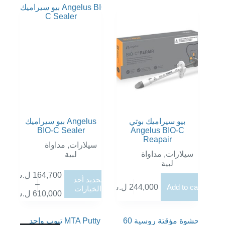
بيو سيراميك بوتي
بيو سيراميك Angelus
BIO-C Sealer
Angelus BIO-C
Reapair
سيلارات
,
مداواة
سيلارات
,
مداواة
لبية
لبية
164,700
ل.س
هناك
تحديد أحد
–
العديد
Add to cart
244,000
ل.س
الخيارات
نطاق
610,000
ل.س
من
السعر:
الأشكال
من
المختلفة
لهذا