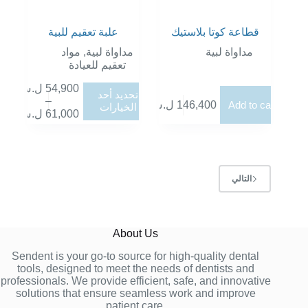
قطاعة كوتا بلاستيك
علبة تعقيم للبية
مداواة لبية
مداواة لبية
,
مواد
تعقيم للعيادة
54,900
ل.س
هناك
تحديد أحد
–
العديد
Add to cart
146,400
ل.س
الخيارات
نطاق
61,000
ل.س
من
السعر:
الأشكال
من
المختلفة
لهذا
خلال
المنتج.
التالي
يمكن
اختيار
الخيارات
على
About Us
صفحة
المنتج
Sendent is your go-to source for high-quality dental
tools, designed to meet the needs of dentists and
professionals. We provide efficient, safe, and innovative
solutions that ensure seamless work and improve
patient care.