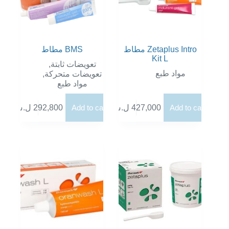
مطاط Zetaplus Intro
مطاط BMS
Kit L
,
تعويضات ثابتة
مواد طبع
,
تعويضات متحركة
مواد طبع
ل.س
292,800
Add to cart
ل.س
427,000
Add to cart