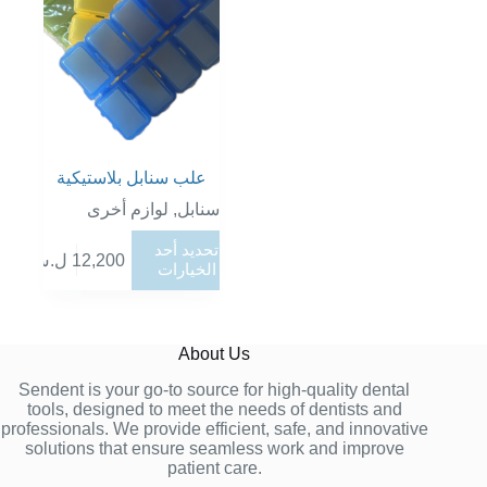
اختيار
الخيارات
على
صفحة
المنتج
علب سنابل بلاستيكية
لوازم أخرى
,
سنابل
هناك
تحديد أحد
ل.س
12,200
العديد
الخيارات
من
الأشكال
المختلفة
لهذا
About Us
المنتج.
Sendent is your go-to source for high-quality dental
يمكن
tools, designed to meet the needs of dentists and
اختيار
professionals. We provide efficient, safe, and innovative
الخيارات
solutions that ensure seamless work and improve
على
patient care.
صفحة