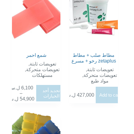
مطاط صلب + مطاط
شمع احمر
رخو + مسرع zetaplus
,
تعويضات ثابتة
,
تعويضات متحركة
,
تعويضات ثابتة
مستهلكات
,
تعويضات متحركة
مواد طبع
ل.س
6,100
هناك
تحديد أحد
–
العديد
ل.س
427,000
Add to cart
الخيارات
نطاق
ل.س
54,900
من
السعر:
الأشكال
من
المختلفة
لهذا
خلال
المنتج.
يمكن