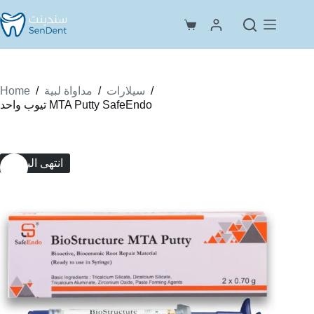
Skip
to
Shopping
content
cart
Home
/
/
/
سيلارات
مداواة لبية
تيوب واحد MTA Putty SafeEndo
انتهى البضاع