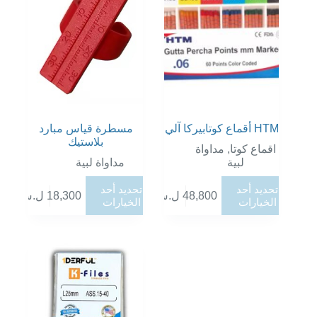
يمكن
اختيار
الخيارات
على
صفحة
المنتج
أقماع كوتابيركا آلي HTM
مسطرة قياس مبارد
بلاستيك
مداواة
,
اقماع كوتا
لبية
مداواة لبية
هناك
هناك
تحديد أحد
تحديد أحد
ل.س
18,300
ل.س
48,800
العديد
العديد
الخيارات
الخيارات
من
من
الأشكال
الأشكال
المختلفة
المختلفة
لهذا
لهذا
المنتج.
المنتج.
يمكن
يمكن
اختيار
اختيار
الخيارات
الخيارات