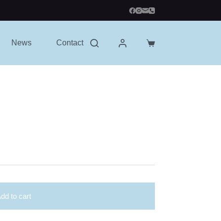
News
Contact
Shopping
cart
dd to cart