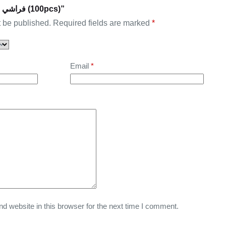
Be the first to review “فراشي بوند (100pcs)”
t be published.
Required fields are marked
*
Email
*
 website in this browser for the next time I comment.