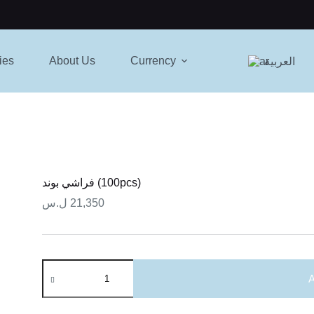
ies
About Us
Currency
العربية
فراشي بوند (100pcs)
ل.س
21,350
فراشي
بوند
A
(100pcs)
quantity