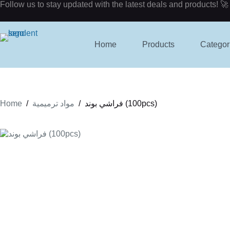
Skip
Follow us to stay updated with the latest deals and products! 🚀
to
content
Home
Products
Categor
Home
/
/
فراشي بوند (100pcs)
مواد ترميمية