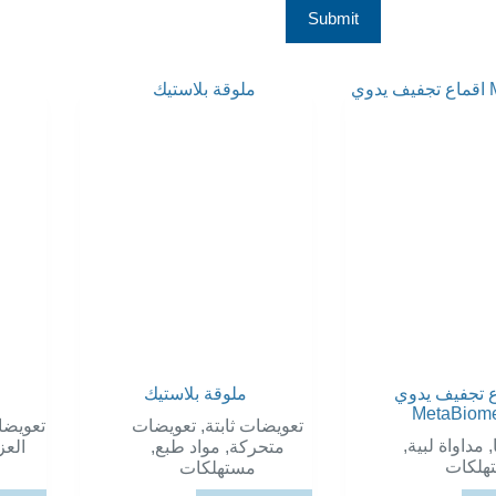
Submit
ع تجفيف يدوي
ملوقة بلاستيك
MetaBiom
تعويضا
تعويضات
,
تعويضات ثابتة
,
مداواة لبية
,
العز
,
مواد طبع
,
متحركة
هلكات
مستهلكات