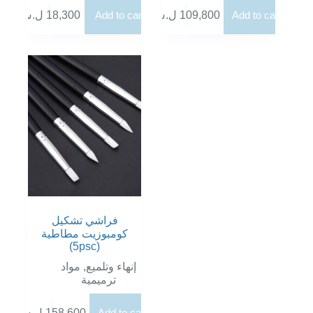
ل.س
18,300
Add to cart
ل.س
109,800
Add to cart
فراشي تشكيل
كومبوزيت مطاطية
(5psc)
مواد
,
إنهاء وتلميع
ترميمية
ل.س
158,600
Add to cart