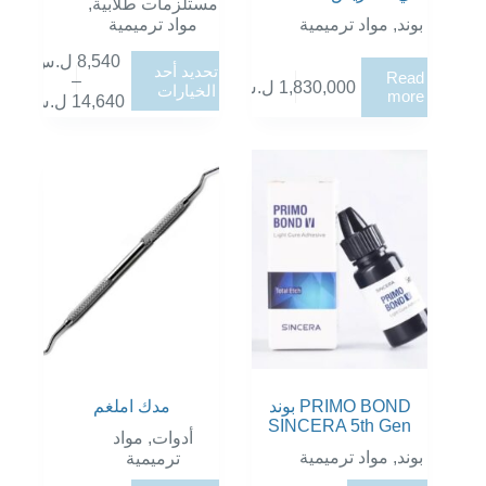
,
مستلزمات طلابية
مواد ترميمية
مواد ترميمية
,
بوند
ل.س
8,540
هناك
تحديد أحد
Read
–
العديد
ل.س
1,830,000
الخيارات
more
نطاق
ل.س
14,640
من
السعر:
الأشكال
من
المختلفة
لهذا
خلال
المنتج.
يمكن
اختيار
الخيارات
على
صفحة
المنتج
بوند PRIMO BOND
مدك املغم
SINCERA 5th Gen
مواد
,
أدوات
مواد ترميمية
,
بوند
ترميمية