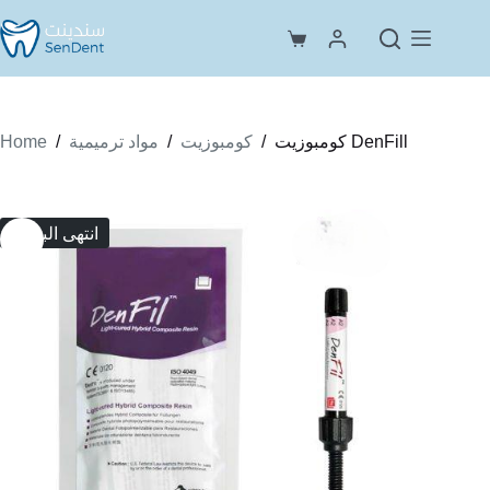
Skip
to
Shopping
content
cart
Home
/
/
/
كومبوزيت DenFill
كومبوزيت
مواد ترميمية
انتهى البضاع