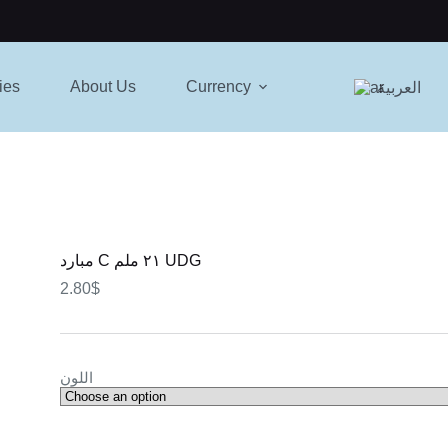
ies
About Us
Currency
العربية
مبارد C ٢١ ملم UDG
2.80
$
اللون