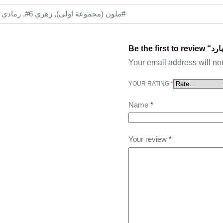
ملون (مجموعة اولى), زهري 6#, رمادي 8#, بنفسجي 10#, ابيض 15#, اصفر 20#, احمر 25#
Your email address will no
YOUR RATING
*
Name
*
Your review
*