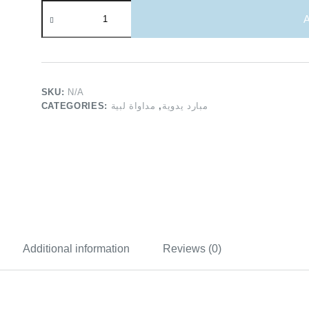
مبارد
C
A
٢١
ملم
UDG
quantity
SKU:
N/A
CATEGORIES:
مداواة لبية
,
مبارد يدوية
Additional information
Reviews (0)