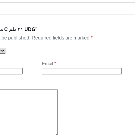
Be the first to review “مبارد C ٢١ ملم UDG”
t be published.
Required fields are marked
*
Email
*