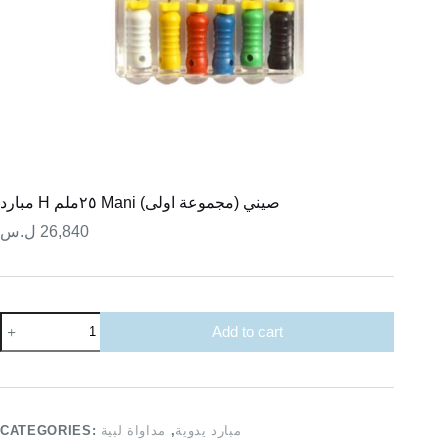
مبارد H ٢٥ملم Mani صيني (مجموعة اولى)
ل.س
26,840
مبارد
Add to cart
H
٢٥ملم
Mani
صيني
(مجموعة
اولى)
CATEGORIES:
مداواة لبية
,
مبارد يدوية
quantity