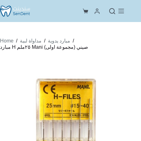
Skip
to
Shopping
content
cart
Home
/
/
/
مبارد يدوية
مداواة لبية
مبارد H ٢٥ملم Mani صيني (مجموعة اولى)