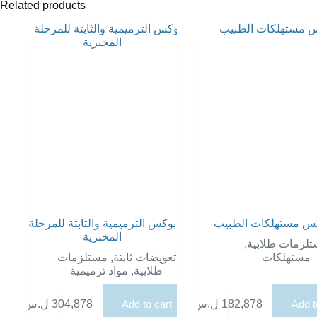
Related products
س مستهلكات الطبيب
بوكس الترميمية والثابتة للمرحلة
المخبرية
,
لزمات طلابية
مستلزمات
,
تعويضات ثابتة
مستهلكات
مواد ترميمية
,
طلابية
ل.س
304,878
Add to cart
ل.س
182,878
Add t