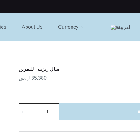
ies
About Us
Currency
العربية
مثال ريزيني للتمرين
ل.س
35,380
مثال
ريزيني
A
للتمرين
quantity