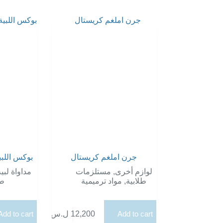
جرن املغم كريستال
بوكس اللبي
مداواة لبي
مستلزمات
,
لوازم أخرى
طل
مواد ترميمية
,
طلابية
Add to cart
ل.س
12,200
Add to cart