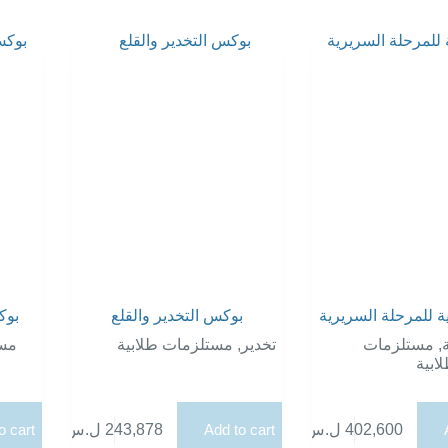
ة للمرحلة السريرية
بوكس التخدير والقلع
بوك
مست
مستلزمات طلابية
,
تخدير
مستلزمات
,
ة
ابية
o cart
ل.س
243,878
Add to cart
ل.س
402,600