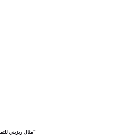
Be the first to review “مثال ريزيني للتمرين”