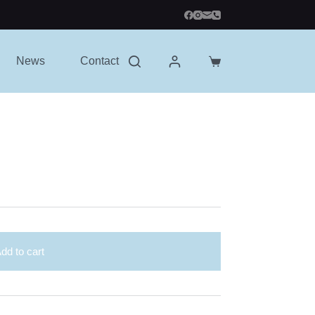
News
Contact
Shopping
cart
dd to cart