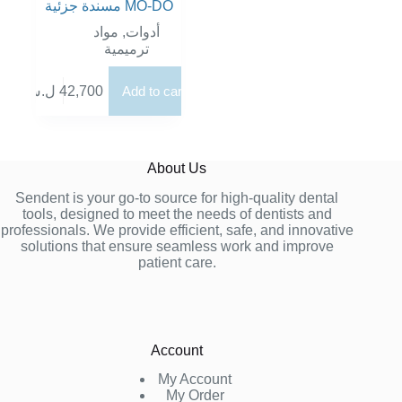
مسندة جزئية MO-DO
مواد
,
أدوات
ترميمية
ل.س
42,700
Add to cart
About Us
Sendent is your go-to source for high-quality dental
tools, designed to meet the needs of dentists and
professionals. We provide efficient, safe, and innovative
solutions that ensure seamless work and improve
patient care.
Account
My Account
My Order