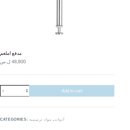
مدفع املغم
ل.س
48,800
مدفع
Add to cart
املغم
quantity
CATEGORIES:
مواد ترميمية
,
أدوات