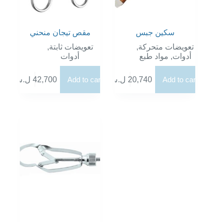
سكين جبس
مقص تيجان منحني
,
تعويضات ثابتة
,
تعويضات متحركة
أدوات
مواد طبع
,
أدوات
ل.س
42,700
Add to cart
ل.س
20,740
Add to cart