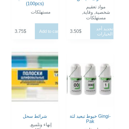
(100pcs)
مواد تعقيم
مستهلكات
,
وقاية
,
شخصية
مستهلكات
هناك
تحديد أحد
3.75
$
3.50
$
Add to cart
العديد
الخيارات
من
الأشكال
المختلفة
لهذا
المنتج.
يمكن
اختيار
الخيارات
على
صفحة
المنتج
خيوط تبعيد لثة Gingi-
شرائط سحل
Pak
,
إنهاء وتلميع