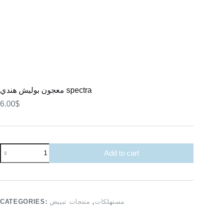
معجون بوليش هندي spectra
6.00
$
معجون
Add to cart
بوليش
هندي
spectra
quantity
CATEGORIES:
منتجات تبييض
,
مستهلكات