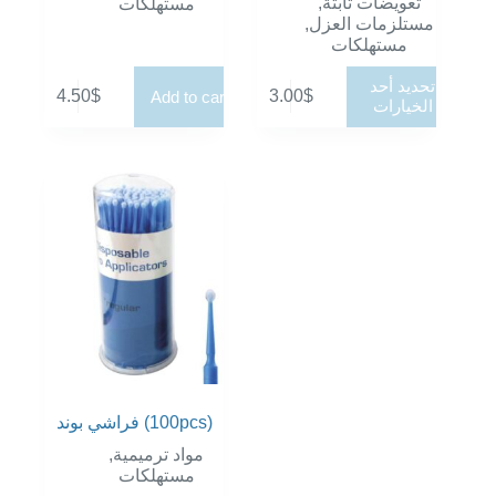
,
تعويضات ثابتة
مستهلكات
,
مستلزمات العزل
مستهلكات
هناك
تحديد أحد
4.50
$
3.00
$
Add to cart
العديد
الخيارات
من
الأشكال
المختلفة
لهذا
المنتج.
يمكن
اختيار
الخيارات
على
صفحة
المنتج
فراشي بوند (100pcs)
,
مواد ترميمية
مستهلكات