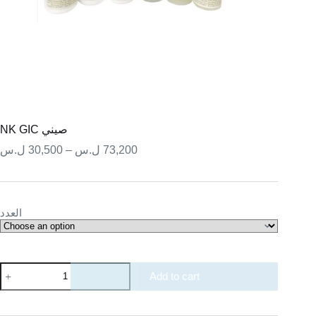
NK GIC صيني
نطاق
ل.س
30,500
–
ل.س
73,200
السعر:
من
خلال
العدد
NK
Add to cart
GIC
صيني
quantity