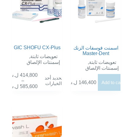
GIC SHOFU CX-Plus
اسمنت فوسفات الزنك
Master-Dent
,
تعويضات ثابتة
إسمنتات الإلصاق
,
تعويضات ثابتة
إسمنتات الإلصاق
ل.س
414,800
هناك
تحديد أحد
–
العديد
ل.س
146,400
Add to cart
الخيارات
نطاق
ل.س
585,600
من
السعر:
الأشكال
من
المختلفة
لهذا
خلال
المنتج.
يمكن
اختيار
الخيارات
على