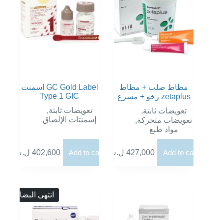
مطاط صلب + مطاط
اسمنت GC Gold Label
Type 1 GIC
رخو + مسرع zetaplus
,
تعويضات ثابتة
,
تعويضات ثابتة
إسمنتات الإلصاق
,
تعويضات متحركة
مواد طبع
ل.س
402,600
Add to cart
ل.س
427,000
Add to cart
انتهى البضاع